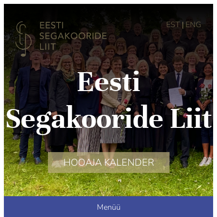
EST
ENG
|
Eesti
Segakooride Liit
HOOAJA KALENDER
Menüü