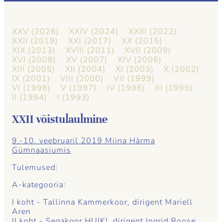
XXV (2026)
XXIV (2024)
XXIII (2022)
XXII (2019)
XXI (2017)
XX (2015)
XIX (2013)
XVIII (2011)
XVII (2009)
XVI (2008)
XV (2007)
XIV (2006)
XIII (2005)
XII (2004)
XI (2003)
X (2002)
IX (2001)
VIII (2000)
VII (1999)
VI (1998)
V (1997)
IV (1996)
III (1995)
II (1994)
I (1993)
XXII võistulaulmine
9.-10. veebruaril 2019 Miina Härma
Gümnaasiumis
Tulemused:
A-kategooria:
I koht - Tallinna Kammerkoor, dirigent Mariell
Aren
II koht - Segakoor HUIK!, dirigent Ingrid Roose