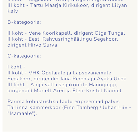
III koht - Tartu Maarja Kirikukoor, dirigent Lilyan
Kaiv
B-kategooria:
II koht - Vene Koorikapell, dirigent Olga Tungal
II koht - Eesti Rahvusringhäälingu Segakoor,
dirigent Hirvo Surva
C-kategooria:
I koht -
II koht - VHK Õpetajate ja Lapsevanemate
Segakoor, dirigendid Jana Perens ja Ayaka Ueda
III koht - Anija valla segakoorile Hannijöggi,
dirigendid Mariell Aren ja Eleri-Kristel Kuimet
Parima kohustusliku laulu eripreemiad pälvis
Tallinna Kammerkoor (Eino Tamberg / Juhan Liiv -
"Isamaale").